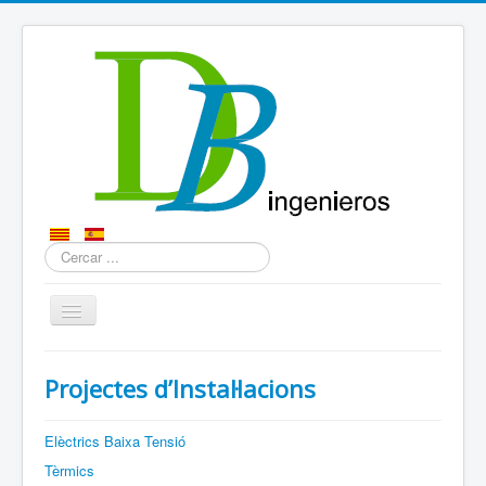
Cercar
...
QUI SOM?
Projectes d’Instal·lacions
SERVEIS
CONTACTE
Elèctrics Baixa Tensió
Tèrmics